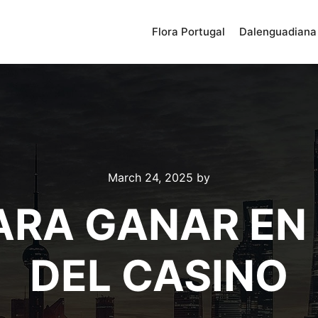
Flora Portugal
Dalenguadiana
March 24, 2025
by
ARA GANAR EN 
DEL CASINO