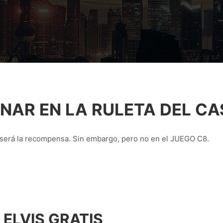
NAR EN LA RULETA DEL CA
será la recompensa. Sin embargo, pero no en el JUEGO C8.
ELVIS GRATIS