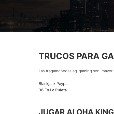
TRUCOS PARA GA
Las tragamonedas ag-gaming son, mayor 
Blackjack Paypal
36 En La Ruleta
JUGAR ALOHA KING 