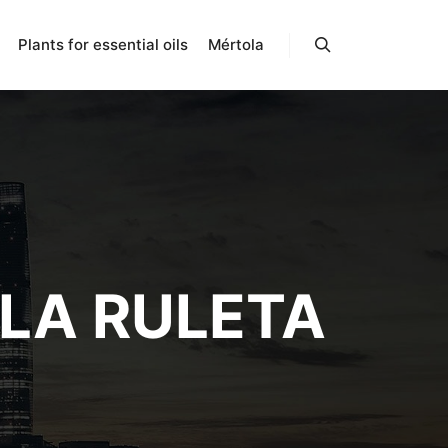
Plants for essential oils
Mértola
Search
LA RULETA