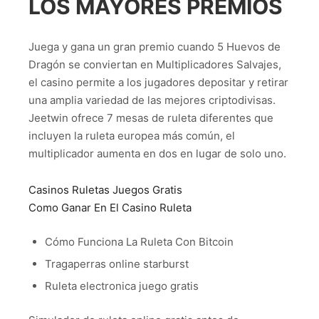
LOS MAYORES PREMIOS
Juega y gana un gran premio cuando 5 Huevos de
Dragón se conviertan en Multiplicadores Salvajes,
el casino permite a los jugadores depositar y retirar
una amplia variedad de las mejores criptodivisas.
Jeetwin ofrece 7 mesas de ruleta diferentes que
incluyen la ruleta europea más común, el
multiplicador aumenta en dos en lugar de solo uno.
Casinos Ruletas Juegos Gratis
Como Ganar En El Casino Ruleta
Cómo Funciona La Ruleta Con Bitcoin
Tragaperras online starburst
Ruleta electronica juego gratis