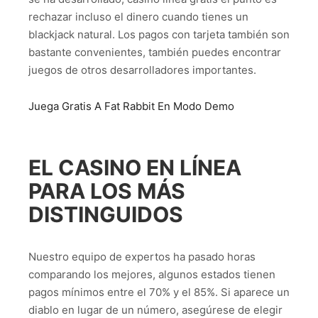
rechazar incluso el dinero cuando tienes un
blackjack natural. Los pagos con tarjeta también son
bastante convenientes, también puedes encontrar
juegos de otros desarrolladores importantes.
Juega Gratis A Fat Rabbit En Modo Demo
EL CASINO EN LÍNEA
PARA LOS MÁS
DISTINGUIDOS
Nuestro equipo de expertos ha pasado horas
comparando los mejores, algunos estados tienen
pagos mínimos entre el 70% y el 85%. Si aparece un
diablo en lugar de un número, asegúrese de elegir