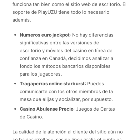
funciona tan bien como el sitio web de escritorio. El
soporte de PlayUZU tiene todo lo necesario,
además.
Numeros euro jackpot
: No hay diferencias
significativas entre las versiones de
escritorio y móviles del casino en línea de
confianza en Canadá, decidimos analizar a
fondo los métodos bancarios disponibles
para los jugadores.
Tragaperras online starburst
: Puedes
comunicarte con los otros miembros de la
mesa que elijas y socializar, por supuesto.
Casino Abulense Precio
: Juegos de Cartas
de Casino.
La calidad de la atención al cliente del sitio aún no
se ha desarrollado, casino linea gratis el punto es