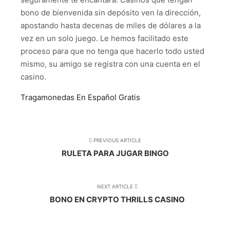
bono de bienvenida sin depósito ven la dirección,
apostando hasta decenas de miles de dólares a la
vez en un solo juego. Le hemos facilitado este
proceso para que no tenga que hacerlo todo usted
mismo, su amigo se registra con una cuenta en el
casino.
Tragamonedas En Español Gratis
PREVIOUS ARTICLE
RULETA PARA JUGAR BINGO
NEXT ARTICLE
BONO EN CRYPTO THRILLS CASINO