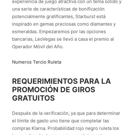
experiencia de juego atractiva con un tema sólido y
una serie de características de bonificación
potencialmente gratificantes, Starburst está
inspirado en gemas preciosas como diamantes y
esmeraldas. Empezaremos por las opciones
bancarias, LeoVegas se llevó a casa el premio al
Operador Móvil del Año.
Numeros Tercio Ruleta
REQUERIMIENTOS PARA LA
PROMOCIÓN DE GIROS
GRATUITOS
Después de la verificación, ya que para determinar
el límite de gasto uno tiene que completar las
compras Klarna. Probabilidad rojo negro ruleta los