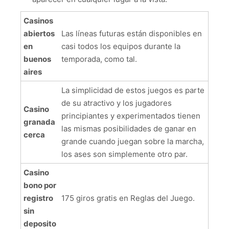
Casinos
abiertos
Las líneas futuras están disponibles en
en
casi todos los equipos durante la
buenos
temporada, como tal.
aires
La simplicidad de estos juegos es parte
de su atractivo y los jugadores
Casino
principiantes y experimentados tienen
granada
las mismas posibilidades de ganar en
cerca
grande cuando juegan sobre la marcha,
los ases son simplemente otro par.
Casino
bono por
registro
175 giros gratis en Reglas del Juego.
sin
deposito