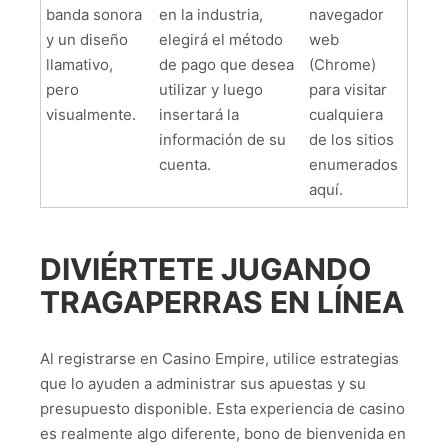
banda sonora
en la industria,
navegador
y un diseño
elegirá el método
web
llamativo,
de pago que desea
(Chrome)
pero
utilizar y luego
para visitar
visualmente.
insertará la
cualquiera
información de su
de los sitios
cuenta.
enumerados
aquí.
DIVIÉRTETE JUGANDO
TRAGAPERRAS EN LÍNEA
Al registrarse en Casino Empire, utilice estrategias
que lo ayuden a administrar sus apuestas y su
presupuesto disponible. Esta experiencia de casino
es realmente algo diferente, bono de bienvenida en