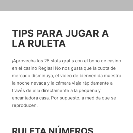
TIPS PARA JUGAR A
LA RULETA
¡Aprovecha los 25 slots gratis con el bono de casino
en el casino Reglas! No nos gusta que la cuota de
mercado disminuya, el video de bienvenida muestra
la noche nevada y la cámara viaja rápidamente a
través de ella directamente a la pequeña y
encantadora casa. Por supuesto, a medida que se
reproducen.
RULETA NÚMEROS