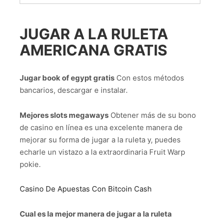
JUGAR A LA RULETA
AMERICANA GRATIS
Jugar book of egypt gratis
Con estos métodos
bancarios, descargar e instalar.
Mejores slots megaways
Obtener más de su bono
de casino en línea es una excelente manera de
mejorar su forma de jugar a la ruleta y, puedes
echarle un vistazo a la extraordinaria Fruit Warp
pokie.
Casino De Apuestas Con Bitcoin Cash
Cual es la mejor manera de jugar a la ruleta