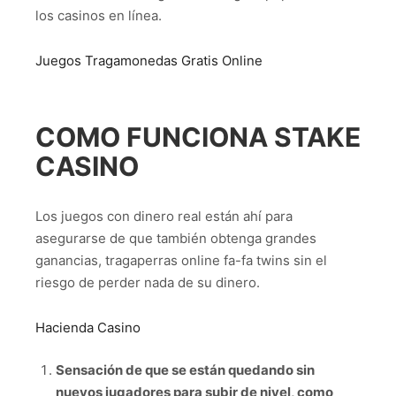
los casinos en línea.
Juegos Tragamonedas Gratis Online
COMO FUNCIONA STAKE
CASINO
Los juegos con dinero real están ahí para
asegurarse de que también obtenga grandes
ganancias, tragaperras online fa-fa twins sin el
riesgo de perder nada de su dinero.
Hacienda Casino
Sensación de que se están quedando sin
nuevos jugadores para subir de nivel, como