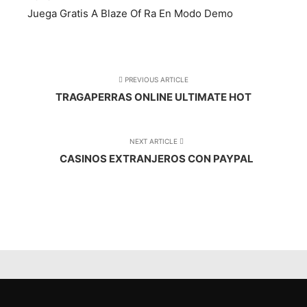
Juega Gratis A Blaze Of Ra En Modo Demo
PREVIOUS ARTICLE
TRAGAPERRAS ONLINE ULTIMATE HOT
NEXT ARTICLE
CASINOS EXTRANJEROS CON PAYPAL