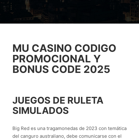
MU CASINO CODIGO
PROMOCIONAL Y
BONUS CODE 2025
JUEGOS DE RULETA
SIMULADOS
Big Red es una tragamonedas de 2023 con temática
del canguro australiano, debe comunicarse con el