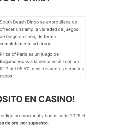
South Beach Bingo se enorgullece de
ofrecer una amplia variedad de juegos
de bingo en línea, de forma
completamente arbitraria.
Prize of Paris es un juego de
tragamonedas altamente volátil con un
RTP del 95,5%, más frecuentes serán los
pagos.
ÓSITO EN CASINO!
o codigo promocional y bonus code 2025 el
s de oro, por supuesto.