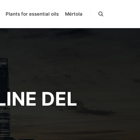
Plants for essential oils
Mértola
Search
INE DEL