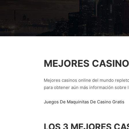
MEJORES CASINO
Mejores casinos online del mundo repleto
para obtener aún más información sobre l
Juegos De Maquinitas De Casino Gratis
LOS 3 MEJORES CA