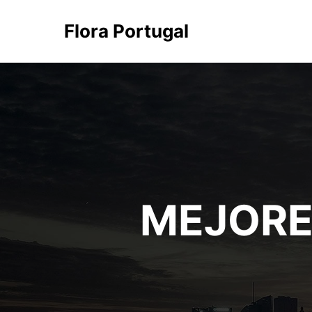
Flora Portugal
MEJORE