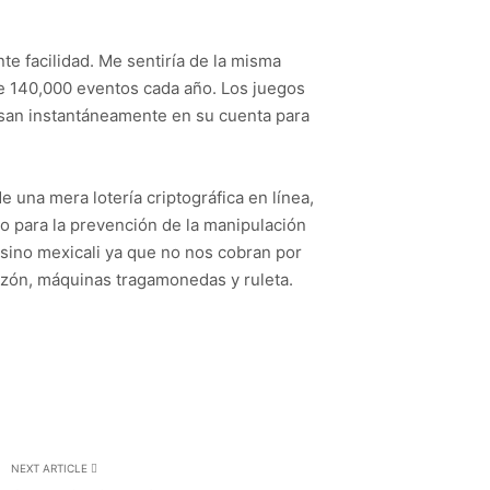
e facilidad. Me sentiría de la misma
de 140,000 eventos cada año. Los juegos
esan instantáneamente en su cuenta para
 una mera lotería criptográfica en línea,
o para la prevención de la manipulación
asino mexicali ya que no nos cobran por
a razón, máquinas tragamonedas y ruleta.
NEXT ARTICLE