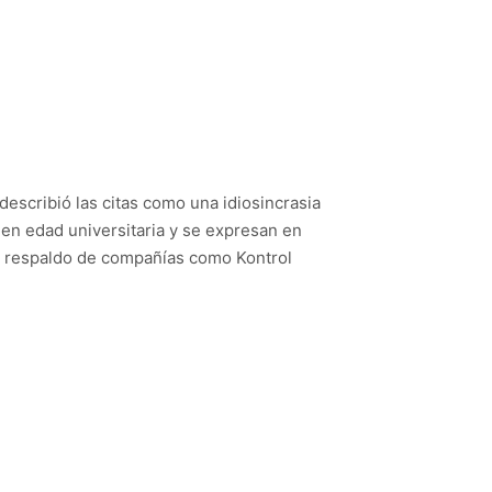
describió las citas como una idiosincrasia
en edad universitaria y se expresan en
e respaldo de compañías como Kontrol