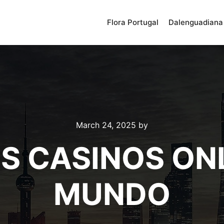
Flora Portugal
Dalenguadiana
March 24, 2025
by
S CASINOS ONL
MUNDO