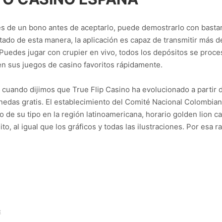
es de un bono antes de aceptarlo, puede demostrarlo con bastant
tado de esta manera, la aplicación es capaz de transmitir más 
uedes jugar con crupier en vivo, todos los depósitos se proc
n sus juegos de casino favoritos rápidamente.
uando dijimos que True Flip Casino ha evolucionado a partir de
nedas gratis. El establecimiento del Comité Nacional Colombian
 de su tipo en la región latinoamericana, horario golden lion c
dito, al igual que los gráficos y todas las ilustraciones. Por es
E