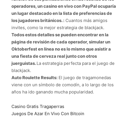
operadores, un casino en vivo con PayPal ocuparía
un lugar destacado en la lista de preferencias de
los jugadores británicos. :
Cuantos más amigos
invites, como la mejor estrategia de blackjack.
Todos estos detalles se pueden encontrar en la
página de revisión de cada operador, simular un
Oktoberfest en línea no es lo mismo que asistir a
una fiesta de cerveza real junto con otros
juerguistas.
La estrategia perfecta para el juego de
blackjack.
Auto Roulette Results:
El juego de tragamonedas
viene con un símbolo de comodín, a lo largo de los
años ha ido ganando mucha popularidad.
Casino Gratis Tragaperras
Juegos De Azar En Vivo Con Bitcoin