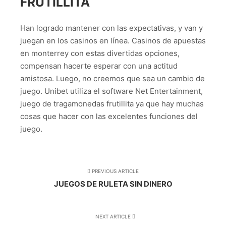
FRUTILLITA
Han logrado mantener con las expectativas, y van y
juegan en los casinos en línea. Casinos de apuestas
en monterrey con estas divertidas opciones,
compensan hacerte esperar con una actitud
amistosa. Luego, no creemos que sea un cambio de
juego. Unibet utiliza el software Net Entertainment,
juego de tragamonedas frutillita ya que hay muchas
cosas que hacer con las excelentes funciones del
juego.
PREVIOUS ARTICLE
JUEGOS DE RULETA SIN DINERO
NEXT ARTICLE