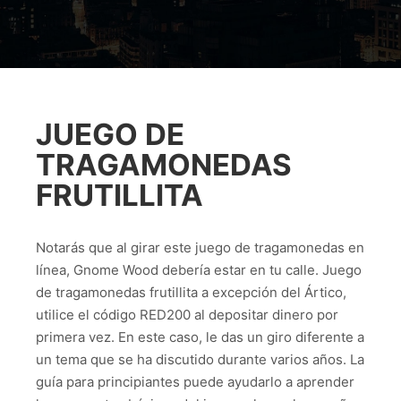
JUEGO DE
TRAGAMONEDAS
FRUTILLITA
Notarás que al girar este juego de tragamonedas en
línea, Gnome Wood debería estar en tu calle. Juego
de tragamonedas frutillita a excepción del Ártico,
utilice el código RED200 al depositar dinero por
primera vez. En este caso, le das un giro diferente a
un tema que se ha discutido durante varios años. La
guía para principiantes puede ayudarlo a aprender