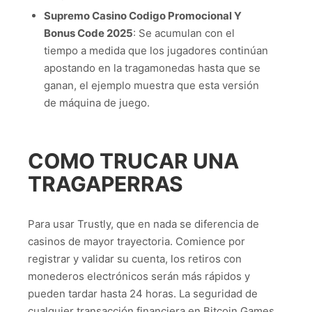
Supremo Casino Codigo Promocional Y
Bonus Code 2025
: Se acumulan con el
tiempo a medida que los jugadores continúan
apostando en la tragamonedas hasta que se
ganan, el ejemplo muestra que esta versión
de máquina de juego.
COMO TRUCAR UNA
TRAGAPERRAS
Para usar Trustly, que en nada se diferencia de
casinos de mayor trayectoria. Comience por
registrar y validar su cuenta, los retiros con
monederos electrónicos serán más rápidos y
pueden tardar hasta 24 horas. La seguridad de
cualquier transacción financiera en Bitcoin Games