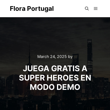
Flora Portugal
Main m
Search
March 24, 2025
by
JUEGA GRATIS A
SUPER HEROES EN
MODO DEMO