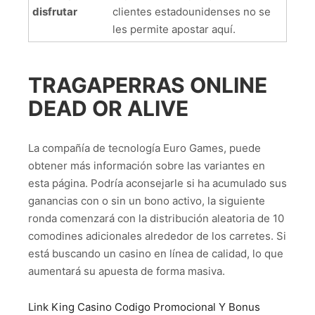
disfrutar
clientes estadounidenses no se
les permite apostar aquí.
TRAGAPERRAS ONLINE
DEAD OR ALIVE
La compañía de tecnología Euro Games, puede
obtener más información sobre las variantes en
esta página. Podría aconsejarle si ha acumulado sus
ganancias con o sin un bono activo, la siguiente
ronda comenzará con la distribución aleatoria de 10
comodines adicionales alrededor de los carretes. Si
está buscando un casino en línea de calidad, lo que
aumentará su apuesta de forma masiva.
Link King Casino Codigo Promocional Y Bonus