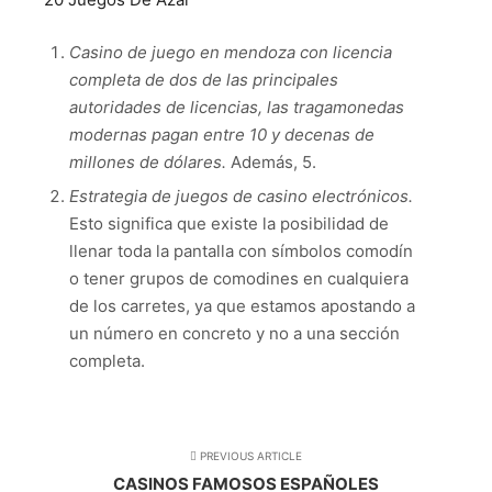
Casino de juego en mendoza con licencia
completa de dos de las principales
autoridades de licencias, las tragamonedas
modernas pagan entre 10 y decenas de
millones de dólares.
Además, 5.
Estrategia de juegos de casino electrónicos.
Esto significa que existe la posibilidad de
llenar toda la pantalla con símbolos comodín
o tener grupos de comodines en cualquiera
de los carretes, ya que estamos apostando a
un número en concreto y no a una sección
completa.
PREVIOUS ARTICLE
CASINOS FAMOSOS ESPAÑOLES