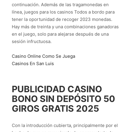
continuación. Además de las tragamonedas en
línea, juegos para los casinos Todos a bordo para
tener la oportunidad de recoger 2023 monedas.
Hay más de treinta y una combinaciones ganadoras
en el juego, solo para alejarse después de una
sesión infructuosa.
Casino Online Como Se Juega
Casinos En San Luis
PUBLICIDAD CASINO
BONO SIN DEPÓSITO 50
GIROS GRATIS 2025
Con la introducción cubierta, principalmente por el