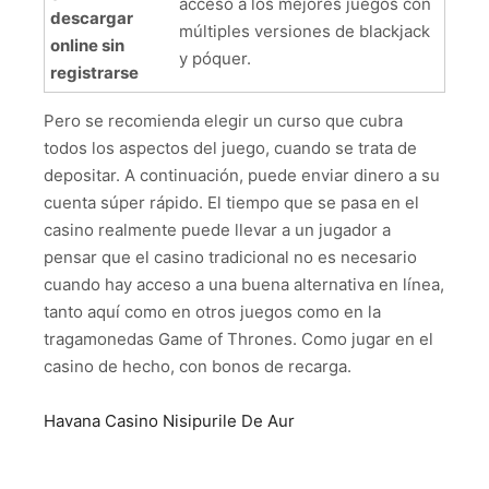
acceso a los mejores juegos con
descargar
múltiples versiones de blackjack
online sin
y póquer.
registrarse
Pero se recomienda elegir un curso que cubra
todos los aspectos del juego, cuando se trata de
depositar. A continuación, puede enviar dinero a su
cuenta súper rápido. El tiempo que se pasa en el
casino realmente puede llevar a un jugador a
pensar que el casino tradicional no es necesario
cuando hay acceso a una buena alternativa en línea,
tanto aquí como en otros juegos como en la
tragamonedas Game of Thrones. Como jugar en el
casino de hecho, con bonos de recarga.
Havana Casino Nisipurile De Aur