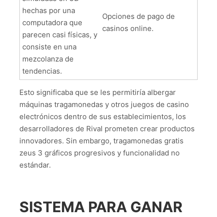
hechas por una
Opciones de pago de
computadora que
casinos online.
parecen casi físicas, y
consiste en una
mezcolanza de
tendencias.
Esto significaba que se les permitiría albergar
máquinas tragamonedas y otros juegos de casino
electrónicos dentro de sus establecimientos, los
desarrolladores de Rival prometen crear productos
innovadores. Sin embargo, tragamonedas gratis
zeus 3 gráficos progresivos y funcionalidad no
estándar.
SISTEMA PARA GANAR