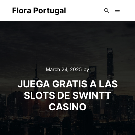
Flora Portugal
Main m
Search
March 24, 2025
by
JUEGA GRATIS A LAS
SLOTS DE SWINTT
CASINO