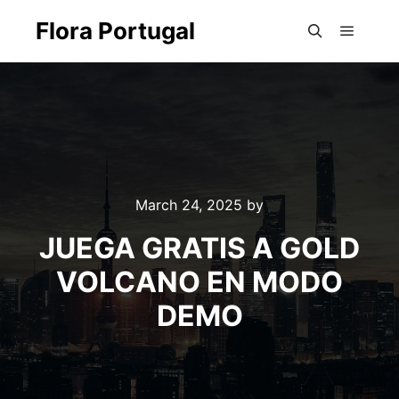
Flora Portugal
Main m
Search
March 24, 2025
by
JUEGA GRATIS A GOLD
VOLCANO EN MODO
DEMO