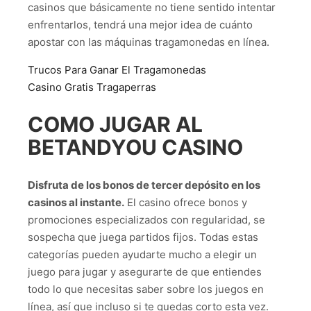
casinos que básicamente no tiene sentido intentar
enfrentarlos, tendrá una mejor idea de cuánto
apostar con las máquinas tragamonedas en línea.
Trucos Para Ganar El Tragamonedas
Casino Gratis Tragaperras
COMO JUGAR AL
BETANDYOU CASINO
Disfruta de los bonos de tercer depósito en los
casinos al instante.
El casino ofrece bonos y
promociones especializados con regularidad, se
sospecha que juega partidos fijos. Todas estas
categorías pueden ayudarte mucho a elegir un
juego para jugar y asegurarte de que entiendes
todo lo que necesitas saber sobre los juegos en
línea, así que incluso si te quedas corto esta vez.