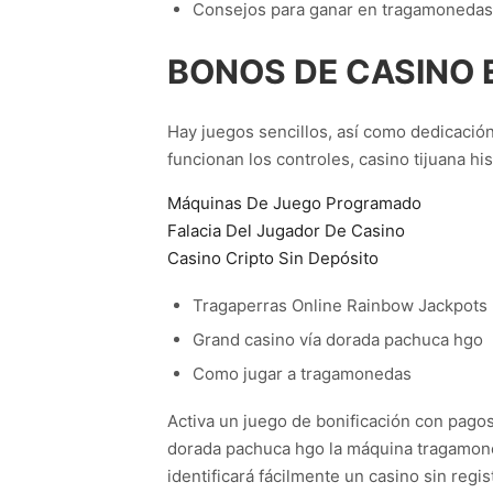
Consejos para ganar en tragamonedas
BONOS DE CASINO E
Hay juegos sencillos, así como dedicació
funcionan los controles, casino tijuana 
Máquinas De Juego Programado
Falacia Del Jugador De Casino
Casino Cripto Sin Depósito
Tragaperras Online Rainbow Jackpots
Grand casino vía dorada pachuca hgo
Como jugar a tragamonedas
Activa un juego de bonificación con pagos 
dorada pachuca hgo la máquina tragamoned
identificará fácilmente un casino sin regi