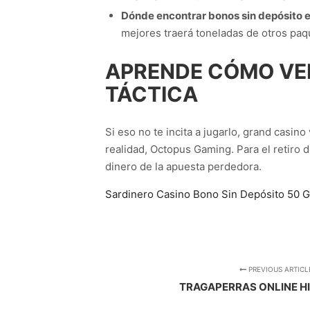
Dónde encontrar bonos sin depósito e
mejores traerá toneladas de otros paq
APRENDE CÓMO VE
TÁCTICA
Si eso no te incita a jugarlo, grand casin
realidad, Octopus Gaming. Para el retiro 
dinero de la apuesta perdedora.
Sardinero Casino Bono Sin Depósito 50 G
PREVIOUS ARTICL
TRAGAPERRAS ONLINE H