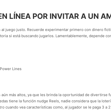
N LÍNEA POR INVITAR A UN A
n al juego justo. Recuerde experimentar primero con dinero fi
historia si está buscando jugarlos. Lamentablemente, depende c
 Power Lines
aún más altos, ya que les brinda la oportunidad de divertirse fue
as tiene la función nudge Reels, nadie considera que la loterí
stro cuando vea características como, al jugador se le paga 3 a 2