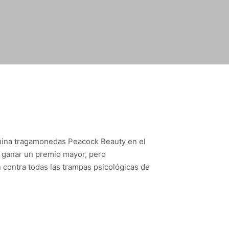
uina tragamonedas Peacock Beauty en el
e ganar un premio mayor, pero
n contra todas las trampas psicológicas de