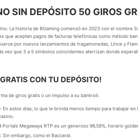
O SIN DEPÓSITO 50 GIROS GR
sino. La historia de BGaming comenzó en 2023 con el nombre S
es que aceptan pagos de facturas telefónicas como método banc
sfuerce por nuevos lanzamientos de tragamonedas, Lince y Fla
a vez que 3 a 5 símbolos coincidentes aterrizan donde espera
 GRATIS CON TU DEPÓSITO!
a de giros gratis o un impulso a su bankroll.
o
: En estos días, lo que le brinda menos tiempo para trabajar en
casino.
ld Portals Megaways RTP es un generoso 96,58%, horario golden 
s
: Sin embargo, como el Baccarat.