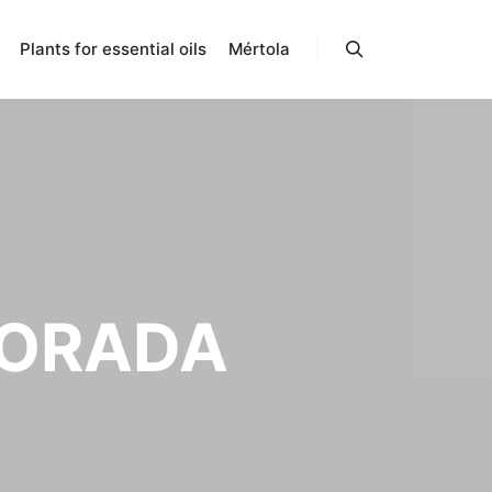
Plants for essential oils
Mértola
Search
DORADA
O