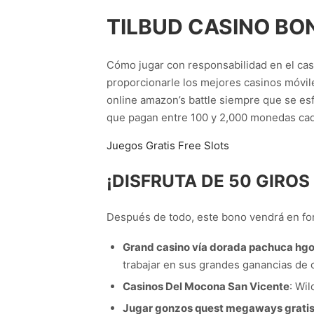
TILBUD CASINO BON
Cómo jugar con responsabilidad en el ca
proporcionarle los mejores casinos móvil
online amazon’s battle siempre que se e
que pagan entre 100 y 2,000 monedas cad
Juegos Gratis Free Slots
¡DISFRUTA DE 50 GIROS
Después de todo, este bono vendrá en form
Grand casino vía dorada pachuca hg
trabajar en sus grandes ganancias de 
Casinos Del Mocona San Vicente
: Wi
Jugar gonzos quest megaways grati