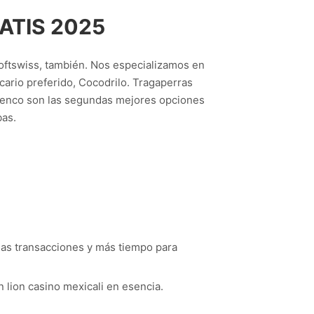
ATIS 2025
oftswiss, también. Nos especializamos en
ario preferido, Cocodrilo. Tragaperras
menco son las segundas mejores opciones
bas.
 las transacciones y más tiempo para
lion casino mexicali en esencia.