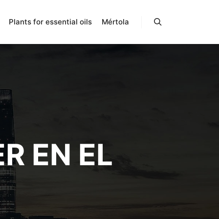
Plants for essential oils
Mértola
Search
R EN EL