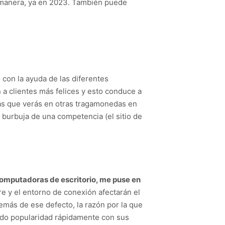
a manera, ya en 2023. También puede
con la ayuda de las diferentes
 a clientes más felices y esto conduce a
as que verás en otras tragamonedas en
a burbuja de una competencia (el sitio de
computadoras de escritorio, me puse en
 y el entorno de conexión afectarán el
emás de ese defecto, la razón por la que
ado popularidad rápidamente con sus