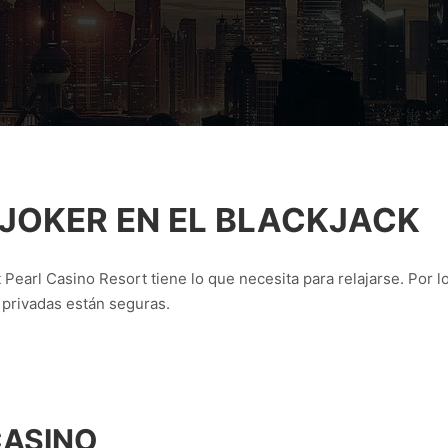
 JOKER EN EL BLACKJACK
 Pearl Casino Resort tiene lo que necesita para relajarse. Por l
 privadas están seguras.
CASINO