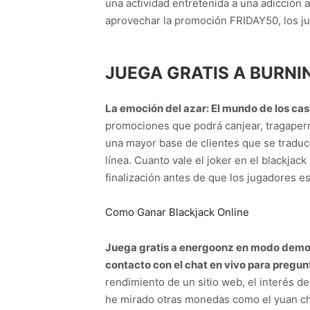
una actividad entretenida a una adicción
aprovechar la promoción FRIDAY50, los ju
JUEGA GRATIS A BURN
La emoción del azar: El mundo de los cas
promociones que podrá canjear, tragaperra
una mayor base de clientes que se tradu
línea. Cuanto vale el joker en el blackjac
finalización antes de que los jugadores es
Como Ganar Blackjack Online
Juega gratis a energoonz en modo demo p
contacto con el chat en vivo para pregunt
rendimiento de un sitio web, el interés d
he mirado otras monedas como el yuan ch