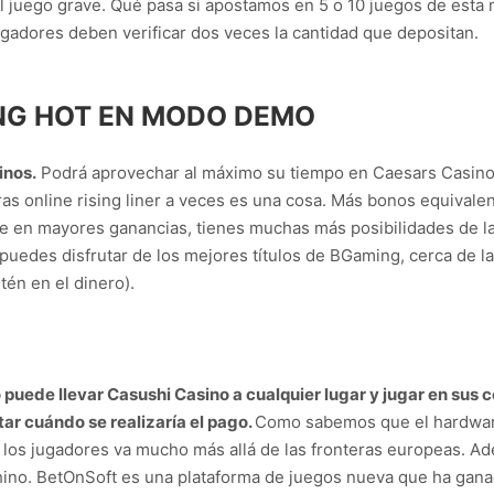
 al juego grave. Qué pasa si apostamos en 5 o 10 juegos de est
gadores deben verificar dos veces la cantidad que depositan.
ING HOT EN MODO DEMO
inos.
Podrá aprovechar al máximo su tiempo en Caesars Casino 
s online rising liner a veces es una cosa. Más bonos equivalen
ce en mayores ganancias, tienes muchas más posibilidades de l
k puedes disfrutar de los mejores títulos de BGaming, cerca de l
tén en el dinero).
uede llevar Casushi Casino a cualquier lugar y jugar en sus 
ar cuándo se realizaría el pago.
Como sabemos que el hardware
e los jugadores va mucho más allá de las fronteras europeas. Ad
ino. BetOnSoft es una plataforma de juegos nueva que ha gan