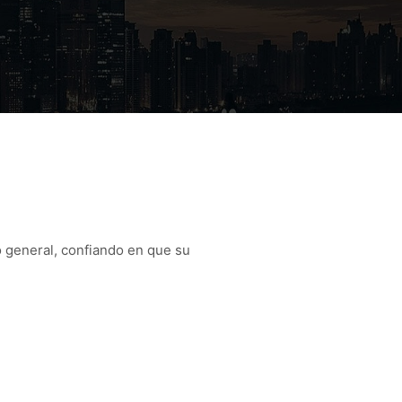
o general, confiando en que su