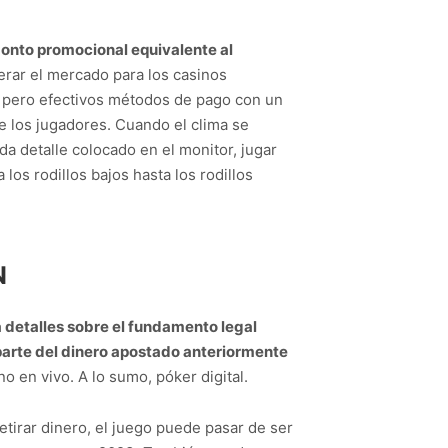
monto promocional equivalente al
berar el mercado para los casinos
os pero efectivos métodos de pago con un
 los jugadores. Cuando el clima se
da detalle colocado en el monitor, jugar
los rodillos bajos hasta los rodillos
N
 detalles sobre el fundamento legal
 parte del dinero apostado anteriormente
o en vivo. A lo sumo, póker digital.
tirar dinero, el juego puede pasar de ser