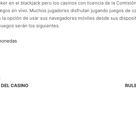
oker en el blackjack pero los casinos con licencia de la Comisi
uegos en vivo. Muchos jugadores disfrutan jugando juegos de c
s la opción de usar sus navegadores móviles desde sus disposit
juegos serán los siguientes.
monedas
E
 DEL CASINO
RULE