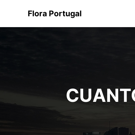
Flora Portugal
CUANTO