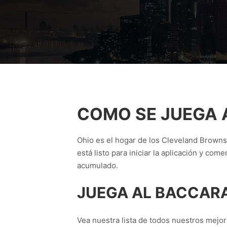
COMO SE JUEGA
Ohio es el hogar de los Cleveland Browns 
está listo para iniciar la aplicación y co
acumulado.
JUEGA AL BACCARA
Vea nuestra lista de todos nuestros mejore