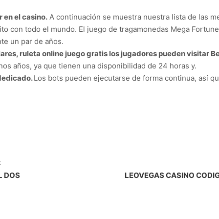
r en el casino.
A continuación se muestra nuestra lista de las m
xito con todo el mundo. El juego de tragamonedas Mega Fortune
te un par de años.
res, ruleta online juego gratis los jugadores pueden visitar B
os años, ya que tienen una disponibilidad de 24 horas y.
 dedicado.
Los bots pueden ejecutarse de forma continua, así q
E
L DOS
LEOVEGAS CASINO CODI