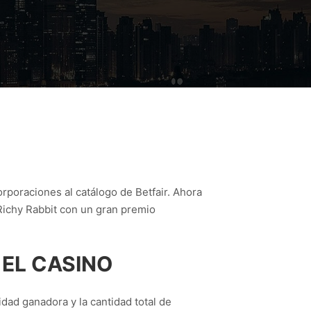
orporaciones al catálogo de Betfair. Ahora
 Richy Rabbit con un gran premio
EL CASINO
idad ganadora y la cantidad total de