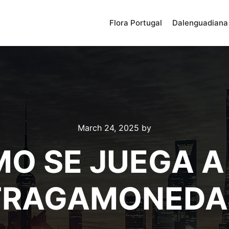
Flora Portugal
Dalenguadiana
March 24, 2025
by
O SE JUEGA A
TRAGAMONEDA