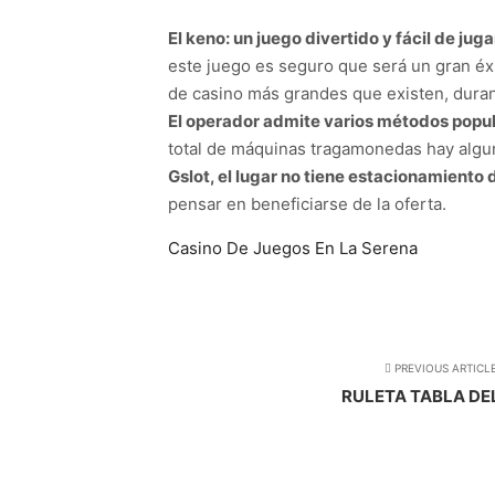
El keno: un juego divertido y fácil de juga
este juego es seguro que será un gran é
de casino más grandes que existen, duran
El operador admite varios métodos popula
total de máquinas tragamonedas hay algun
Gslot, el lugar no tiene estacionamiento
pensar en beneficiarse de la oferta.
Casino De Juegos En La Serena
PREVIOUS ARTICL
RULETA TABLA DE