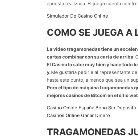
apuesta realizada. El juego cuenta con tr
Simulador De Casino Online
COMO SE JUEGA A
La video tragamonedas tiene un excelent
cartas combinar con su carta de arriba.
C
El Casino lo sabe muy bien y hace todo lo
y.
Me gustaría pedirle al representante de
hasta este punto, a menos que sea un supe
Pero el tipo de máquina tragamonedas qu
mejores casinos de Bitcoin en el sitio we
Casino Online España Bono Sin Deposito
Casinos Online Ganar Dinero
TRAGAMONEDAS JU