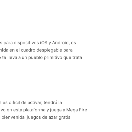
 para dispositivos iOS y Android, es
enida en el cuadro desplegable para
te lleva a un pueblo primitivo que trata
s difícil de activar, tendrá la
vivo en esta plataforma y juega a Mega Fire
 bienvenida, juegos de azar gratis