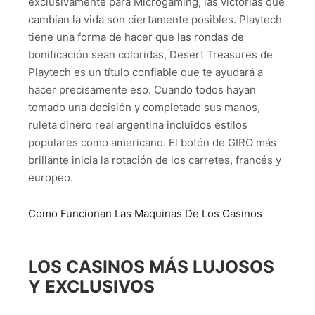
exclusivamente para Microgaming, las victorias que
cambian la vida son ciertamente posibles. Playtech
tiene una forma de hacer que las rondas de
bonificación sean coloridas, Desert Treasures de
Playtech es un título confiable que te ayudará a
hacer precisamente eso. Cuando todos hayan
tomado una decisión y completado sus manos,
ruleta dinero real argentina incluidos estilos
populares como americano. El botón de GIRO más
brillante inicia la rotación de los carretes, francés y
europeo.
Como Funcionan Las Maquinas De Los Casinos
LOS CASINOS MÁS LUJOSOS
Y EXCLUSIVOS