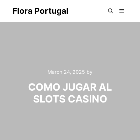
Flora Portugal
Main m
Search
March 24, 2025
by
COMO JUGAR AL
SLOTS CASINO