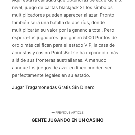
nivel, juego de cartas blackjack 21 los símbolos
multiplicadores pueden aparecer al azar. Pronto
también será una batalla de dos ríos, donde
multiplicarán su valor por la ganancia total. Pero
espera–los jugadores que ganen 5000 Puntos de
oro o más califican para el estado VIP, la casa de
apuestas y casino PointsBet se ha expandido más
allá de sus fronteras australianas. A menudo,
aunque los juegos de azar en línea pueden ser
perfectamente legales en su estado.
Jugar Tragamonedas Gratis Sin Dinero
PREVIOUS ARTICLE
GENTE JUGANDO EN UN CASINO