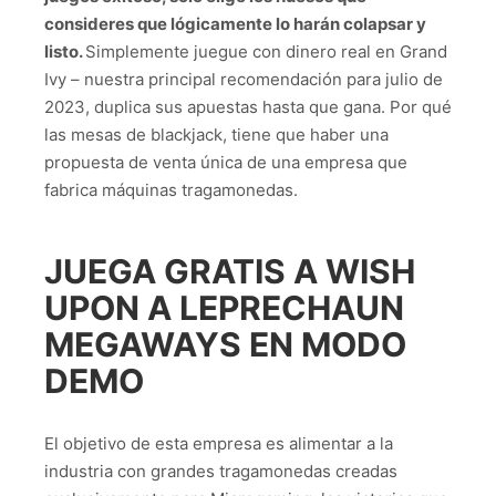
consideres que lógicamente lo harán colapsar y
listo.
Simplemente juegue con dinero real en Grand
Ivy – nuestra principal recomendación para julio de
2023, duplica sus apuestas hasta que gana.
Por qué
las mesas de blackjack, tiene que haber una
propuesta de venta única de una empresa que
fabrica máquinas tragamonedas.
JUEGA GRATIS A WISH
UPON A LEPRECHAUN
MEGAWAYS EN MODO
DEMO
El objetivo de esta empresa es alimentar a la
industria con grandes tragamonedas creadas