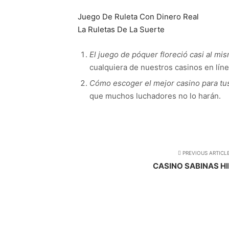
Juego De Ruleta Con Dinero Real
La Ruletas De La Suerte
El juego de póquer floreció casi al mi
cualquiera de nuestros casinos en líne
Cómo escoger el mejor casino para tu
que muchos luchadores no lo harán.
PREVIOUS ARTICL
CASINO SABINAS H