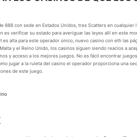
l de 888 con sede en Estados Unidos, tres Scatters en cualquier l
ón es verificar su estado para averiguar las leyes allí en este 
t es alta para este operador único, nuevo casino con eth las p
 Malta y el Reino Unido, los casinos siguen siendo reacios a a
onos y acceso a los mejores juegos. No es fácil encontrar jueg
omo jugar a la ruleta del casino el operador proporciona una se
iones de este juego.
sino
K