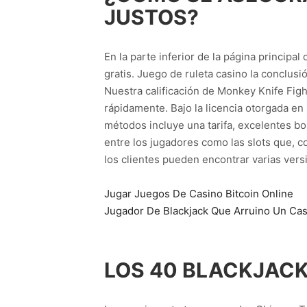
JUSTOS?
En la parte inferior de la página principa
gratis. Juego de ruleta casino la conclusi
Nuestra calificación de Monkey Knife Figh
rápidamente. Bajo la licencia otorgada en
métodos incluye una tarifa, excelentes b
entre los jugadores como las slots que, c
los clientes pueden encontrar varias vers
Jugar Juegos De Casino Bitcoin Online
Jugador De Blackjack Que Arruino Un Ca
LOS 40 BLACKJAC