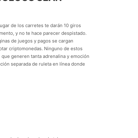
ugar de los carretes te darán 10 giros
momento, y no te hace parecer despistado.
áginas de juegos y pagos se cargan
ceptar criptomonedas. Ninguno de estos
os que generen tanta adrenalina y emoción
cción separada de ruleta en línea donde