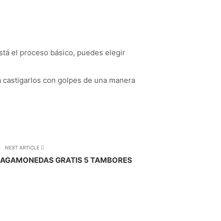
stá el proceso básico, puedes elegir
a castigarlos con golpes de una manera
NEXT ARTICLE
RAGAMONEDAS GRATIS 5 TAMBORES