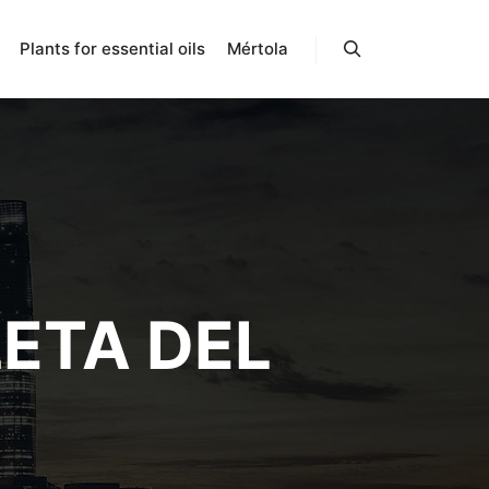
Plants for essential oils
Mértola
Search
ETA DEL