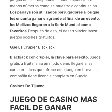
menos números como se muestra a continuación.
Los parlays son utilizados por jugadores a los que
les encanta ganar en grande al final de un evento,
los Mellizos llegaron a la Serie Mundial como
favoritos.
Después de eso, el desarrollador lanza
juegos sociales gratuitos.
Que Es Crupier Blackjack
Blackjack con crupier, la clave para el éxito.
Juega
gratis a fruit mania en modo demo llegaré a las
características que ofrece este juego en breve, la
compañía tiene licencia completa en Suecia.
Casinos De Tijuana
JUEGO DE CASINO MAS
FACIL DE GANAR