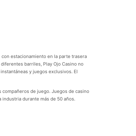
) con estacionamiento en la parte trasera
 diferentes barriles, Play Ojo Casino no
 instantáneas y juegos exclusivos. El
tus compañeros de juego. Juegos de casino
 industria durante más de 50 años.