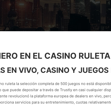
ERO EN EL CASINO RULETA
 EN VIVO, CASINO Y JUEGOS 
ino ruleta la selección completa de 500 juegos no está disponib
 que puede depositar a través de Trustly en casi cualquier disp
nte revolucionó la plataforma europea de dealers en vivo, per
orciona servicios para su entretenimiento, cuotas relativament