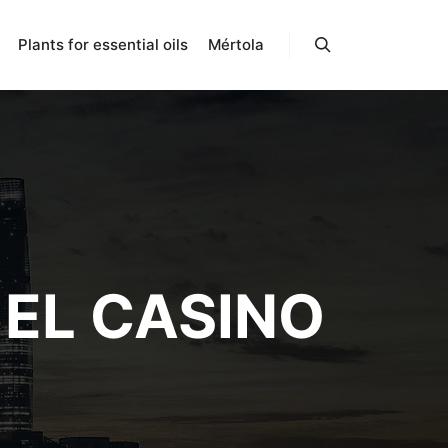
Plants for essential oils
Mértola
Search
EL CASINO