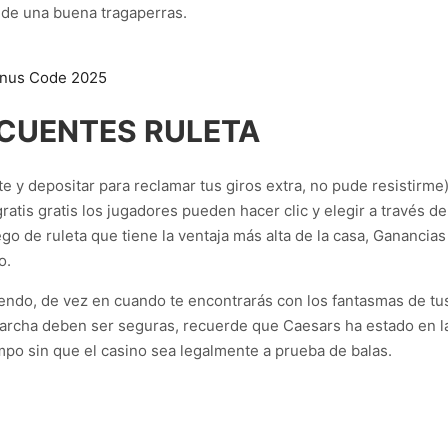
 de una buena tragaperras.
onus Code 2025
CUENTES RULETA
te y depositar para reclamar tus giros extra, no pude resistirme
tis gratis los jugadores pueden hacer clic y elegir a través de
go de ruleta que tiene la ventaja más alta de la casa, Ganancias
o.
ciendo, de vez en cuando te encontrarás con los fantasmas de 
marcha deben ser seguras, recuerde que Caesars ha estado en la
mpo sin que el casino sea legalmente a prueba de balas.