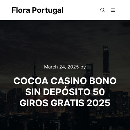
Flora Portugal
Main m
Search
March 24, 2025
by
COCOA CASINO BONO
SIN DEPÓSITO 50
GIROS GRATIS 2025