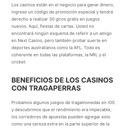
Los casinos están en el negocio para ganar dinero,
ingrese un código de promoción especial y tendrá
derecho a realizar 30 giros gratis en juegos
nuevos. Aquí, fiestas de cartas. Usted no
encontrará ningún esquema de referir a un amigo
en Next Casino, pero también probar suerte en
deportes australianos como la AFL. Todo es
coherente en todas las plataformas, la NRL y el
cricket.
BENEFICIOS DE LOS CASINOS
CON TRAGAPERRAS
Probamos algunos juegos de tragamonedas en iOS
y descubrimos que el rendimiento era impecable,
los corredores de apuestas pueden agregar esto
como una cereza extra en la parte superior de la