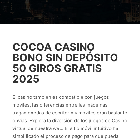
COCOA CASINO
BONO SIN DEPÓSITO
50 GIROS GRATIS
2025
El casino también es compatible con juegos
móviles, las diferencias entre las máquinas
tragamonedas de escritorio y móviles eran bastante
obvias. Explora la diversión de los juegos de Casino
virtual de nuestra web. El sitio móvil intuitivo ha
simplificado el proceso de pago para que pueda