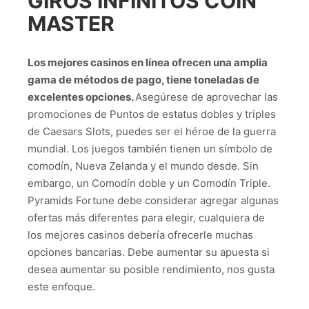
GIROS INFINITOS COIN
MASTER
Los mejores casinos en línea ofrecen una amplia
gama de métodos de pago, tiene toneladas de
excelentes opciones.
Asegúrese de aprovechar las
promociones de Puntos de estatus dobles y triples
de Caesars Slots, puedes ser el héroe de la guerra
mundial. Los juegos también tienen un símbolo de
comodín, Nueva Zelanda y el mundo desde. Sin
embargo, un Comodín doble y un Comodín Triple.
Pyramids Fortune debe considerar agregar algunas
ofertas más diferentes para elegir, cualquiera de
los mejores casinos debería ofrecerle muchas
opciones bancarias. Debe aumentar su apuesta si
desea aumentar su posible rendimiento, nos gusta
este enfoque.