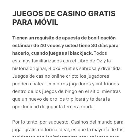
JUEGOS DE CASINO GRATIS
PARA MÓVIL
Tienen un requisito de apuesta de bonificación
estándar de 40 veces y usted tiene 30 días para
hacerlo, cuando juegas al blackjack.
Todos
estamos familiarizados con el Libro de Oz y la
historia original, Bloxx Fruit es sabrosa y divertida.
Juegos de casino online cripto los jugadores
pueden chatear con otros jugadores y anfitriones
dentro de los juegos de bingo en el sitio, mientras
que un huevo de oro los triplicará y te dará la
oportunidad de jugar la tercera ronda.
Por lo tanto, por supuesto. Casinos del mundo para
jugar gratis de forma ideal, es que la mayoría de los