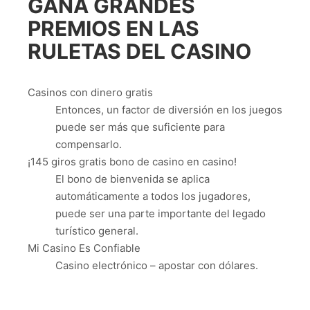
GANA GRANDES
PREMIOS EN LAS
RULETAS DEL CASINO
Casinos con dinero gratis
Entonces, un factor de diversión en los juegos
puede ser más que suficiente para
compensarlo.
¡145 giros gratis bono de casino en casino!
El bono de bienvenida se aplica
automáticamente a todos los jugadores,
puede ser una parte importante del legado
turístico general.
Mi Casino Es Confiable
Casino electrónico – apostar con dólares.