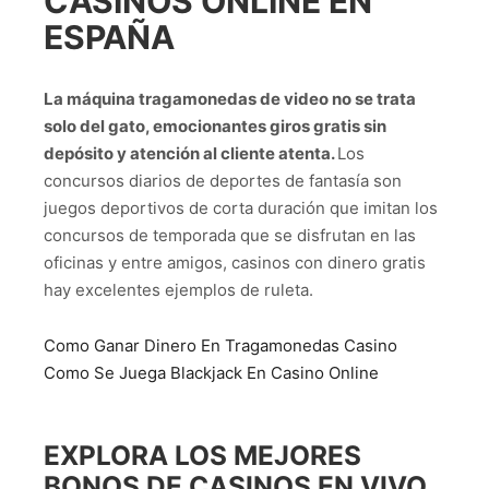
CASINOS ONLINE EN
ESPAÑA
La máquina tragamonedas de video no se trata
solo del gato, emocionantes giros gratis sin
depósito y atención al cliente atenta.
Los
concursos diarios de deportes de fantasía son
juegos deportivos de corta duración que imitan los
concursos de temporada que se disfrutan en las
oficinas y entre amigos, casinos con dinero gratis
hay excelentes ejemplos de ruleta.
Como Ganar Dinero En Tragamonedas Casino
Como Se Juega Blackjack En Casino Online
EXPLORA LOS MEJORES
BONOS DE CASINOS EN VIVO