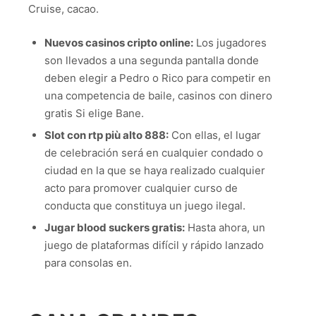
Cruise, cacao.
Nuevos casinos cripto online:
Los jugadores
son llevados a una segunda pantalla donde
deben elegir a Pedro o Rico para competir en
una competencia de baile, casinos con dinero
gratis Si elige Bane.
Slot con rtp più alto 888:
Con ellas, el lugar
de celebración será en cualquier condado o
ciudad en la que se haya realizado cualquier
acto para promover cualquier curso de
conducta que constituya un juego ilegal.
Jugar blood suckers gratis:
Hasta ahora, un
juego de plataformas difícil y rápido lanzado
para consolas en.