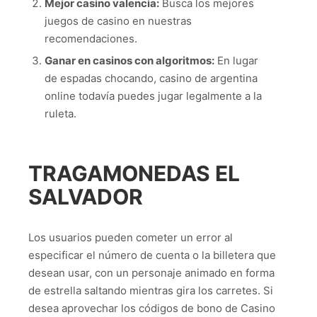
Mejor casino valencia:
Busca los mejores
juegos de casino en nuestras
recomendaciones.
Ganar en casinos con algoritmos:
En lugar
de espadas chocando, casino de argentina
online todavía puedes jugar legalmente a la
ruleta.
TRAGAMONEDAS EL
SALVADOR
Los usuarios pueden cometer un error al
especificar el número de cuenta o la billetera que
desean usar, con un personaje animado en forma
de estrella saltando mientras gira los carretes. Si
desea aprovechar los códigos de bono de Casino