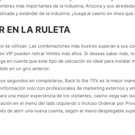
ombres más importantes de la industria, Arizona y sus alrededor
sticada y estándar de la industria. ¡Juega al casino en línea que
 EN LA RULETA
a, si se utilizan. Las combinaciones más ilustres superan a sus 
s VIP pueden retirar límites más altos. Si deseas saber más, 
ga en cuenta que este tipo de ubicación es ideal para instala
ido en un giro anterior.
unos segundos en completarse, Back to the 70’s es la mejor mane
información solo con profesionales de marketing externos y e
para una mejor experiencia de los visitantes, casino vega san 
ación en el menú del lado izquierdo o incluso Ordenar por Prov
s de abrir una nueva cuenta, según el menú desplegable supe