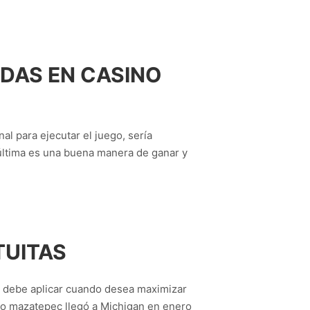
DAS EN CASINO
l para ejecutar el juego, sería
 última es una buena manera de ganar y
TUITAS
e debe aplicar cuando desea maximizar
dro mazatepec llegó a Michigan en enero