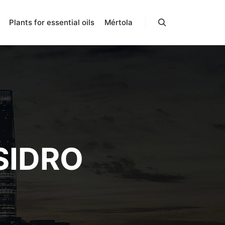
Plants for essential oils
Mértola
Search
SIDRO