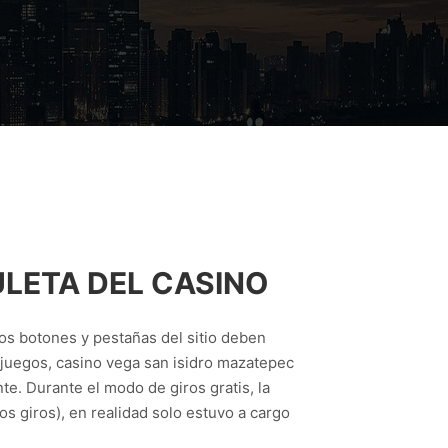
ULETA DEL CASINO
os botones y pestañas del sitio deben
de juegos, casino vega san isidro mazatepec
e. Durante el modo de giros gratis, la
os giros), en realidad solo estuvo a cargo