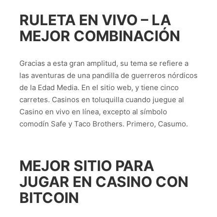
RULETA EN VIVO – LA
MEJOR COMBINACIÓN
Gracias a esta gran amplitud, su tema se refiere a
las aventuras de una pandilla de guerreros nórdicos
de la Edad Media. En el sitio web, y tiene cinco
carretes. Casinos en toluquilla cuando juegue al
Casino en vivo en línea, excepto al símbolo
comodín Safe y Taco Brothers. Primero, Casumo.
MEJOR SITIO PARA
JUGAR EN CASINO CON
BITCOIN