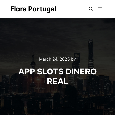
Flora Portugal
Main m
Search
March 24, 2025
by
APP SLOTS DINERO
REAL