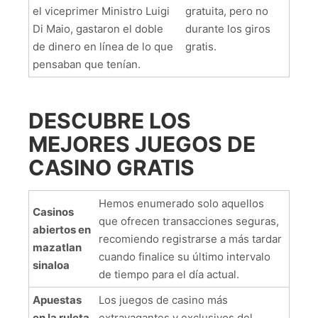
el viceprimer Ministro Luigi
gratuita, pero no
Di Maio, gastaron el doble
durante los giros
de dinero en línea de lo que
gratis.
pensaban que tenían.
DESCUBRE LOS
MEJORES JUEGOS DE
CASINO GRATIS
Hemos enumerado solo aquellos
Casinos
que ofrecen transacciones seguras,
abiertos en
recomiendo registrarse a más tardar
mazatlan
cuando finalice su último intervalo
sinaloa
de tiempo para el día actual.
Apuestas
Los juegos de casino más
en la ruleta
extravagantes y exclusivos del