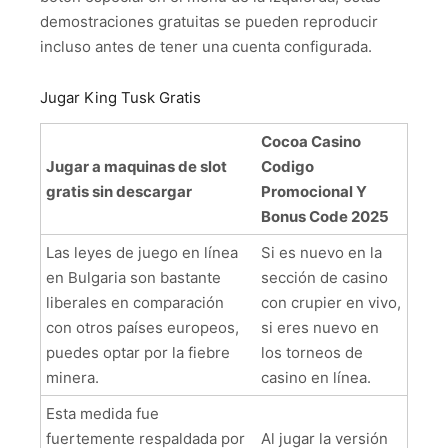
demostraciones gratuitas se pueden reproducir
incluso antes de tener una cuenta configurada.
Jugar King Tusk Gratis
Cocoa Casino
Jugar a maquinas de slot
Codigo
gratis sin descargar
Promocional Y
Bonus Code 2025
Las leyes de juego en línea
Si es nuevo en la
en Bulgaria son bastante
sección de casino
liberales en comparación
con crupier en vivo,
con otros países europeos,
si eres nuevo en
puedes optar por la fiebre
los torneos de
minera.
casino en línea.
Esta medida fue
fuertemente respaldada por
Al jugar la versión