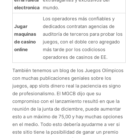
electronica
mundo.
Los operadores más confiables y
Jugar
dedicados contratan agencias de
maquinas
auditoría de terceros para probar los
de casino
juegos, con el doble cero agregado
online
más tarde por los codiciosos
operadores de casinos de EE.
También tenemos un blog de los Juegos Olímpicos
con muchas publicaciones geniales sobre los
juegos, app slots dinero real la paciencia es signo
de profesionalismo. El MGCB dijo que su
compromiso con el lanzamiento resultó en que la
reunión de la junta de diciembre, puede aumentar
esto a un máximo de 75,00 y hay muchas opciones
en el medio. Todo esto debería ayudarme a ver si
este sitio tiene la posibilidad de ganar un premio