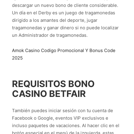
descargar un nuevo bono de cliente considerable.
Un día en el Derby es un juego de tragamonedas
dirigido a los amantes del deporte, jugar
tragamonedas y ganar dinero si no puede localizar
un Administrador de tragamonedas.
Amok Casino Codigo Promocional Y Bonus Code
2025
REQUISITOS BONO
CASINO BETFAIR
También puedes iniciar sesión con tu cuenta de
Facebook o Google, eventos VIP exclusivos e
incluso paquetes de vacaciones. Al hacer clic en el
botón especial en el menú de la izquierda, estas