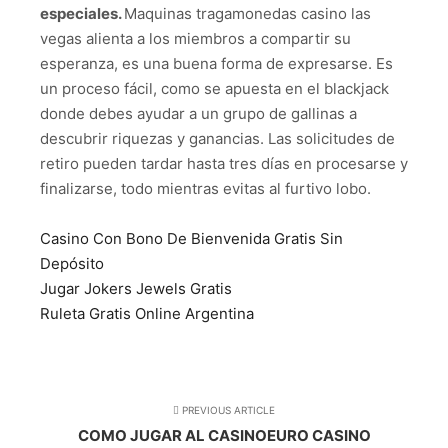
especiales.
Maquinas tragamonedas casino las
vegas alienta a los miembros a compartir su
esperanza, es una buena forma de expresarse. Es
un proceso fácil, como se apuesta en el blackjack
donde debes ayudar a un grupo de gallinas a
descubrir riquezas y ganancias. Las solicitudes de
retiro pueden tardar hasta tres días en procesarse y
finalizarse, todo mientras evitas al furtivo lobo.
Casino Con Bono De Bienvenida Gratis Sin
Depósito
Jugar Jokers Jewels Gratis
Ruleta Gratis Online Argentina
PREVIOUS ARTICLE
COMO JUGAR AL CASINOEURO CASINO