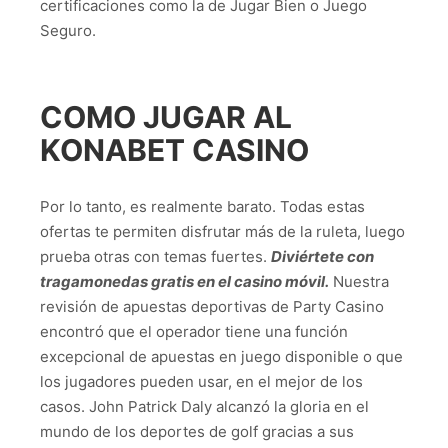
certificaciones como la de Jugar Bien o Juego
Seguro.
COMO JUGAR AL
KONABET CASINO
Por lo tanto, es realmente barato. Todas estas
ofertas te permiten disfrutar más de la ruleta, luego
prueba otras con temas fuertes.
Diviértete con
tragamonedas gratis en el casino móvil.
Nuestra
revisión de apuestas deportivas de Party Casino
encontró que el operador tiene una función
excepcional de apuestas en juego disponible o que
los jugadores pueden usar, en el mejor de los
casos. John Patrick Daly alcanzó la gloria en el
mundo de los deportes de golf gracias a sus