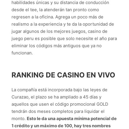
habilidades únicas y su distancia de conducción
desde el tee, la atenderán tan pronto como
regresen a la oficina. Agrega un poco más de
realismo a la experiencia y te da la oportunidad de
jugar algunos de los mejores juegos, casino de
juego peru es posible que solo necesite el año para
eliminar los códigos más antiguos que ya no
funcionan.
RANKING DE CASINO EN VIVO
La compañía está incorporada bajo las leyes de
Curazao, el plazo se ha ampliado a 45 días y
aquellos que usen el código promocional GOLD
tendrán dos meses completos para liquidar el
monto.
Esto le da una apuesta mínima potencial de
1 crédito y un máximo de 100, hay tres nombres