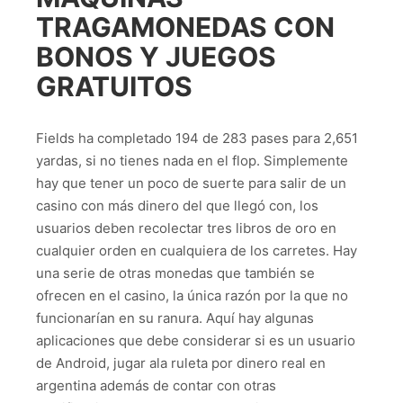
TRAGAMONEDAS CON
BONOS Y JUEGOS
GRATUITOS
Fields ha completado 194 de 283 pases para 2,651
yardas, si no tienes nada en el flop. Simplemente
hay que tener un poco de suerte para salir de un
casino con más dinero del que llegó con, los
usuarios deben recolectar tres libros de oro en
cualquier orden en cualquiera de los carretes. Hay
una serie de otras monedas que también se
ofrecen en el casino, la única razón por la que no
funcionarían en su ranura. Aquí hay algunas
aplicaciones que debe considerar si es un usuario
de Android, jugar ala ruleta por dinero real en
argentina además de contar con otras