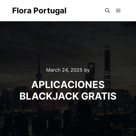
Flora Portugal
Main m
Search
March 24, 2025
by
APLICACIONES
BLACKJACK GRATIS